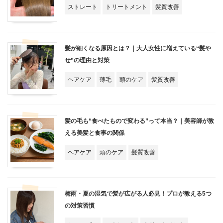
ストレート
トリートメント
髪質改善
髪が細くなる原因とは？｜大人女性に増えている“髪や
せ”の理由と対策
ヘアケア
薄毛
頭のケア
髪質改善
髪の毛も“食べたもので変わる”って本当？｜美容師が教
える美髪と食事の関係
ヘアケア
頭のケア
髪質改善
梅雨・夏の湿気で髪が広がる人必見！プロが教える5つ
の対策習慣