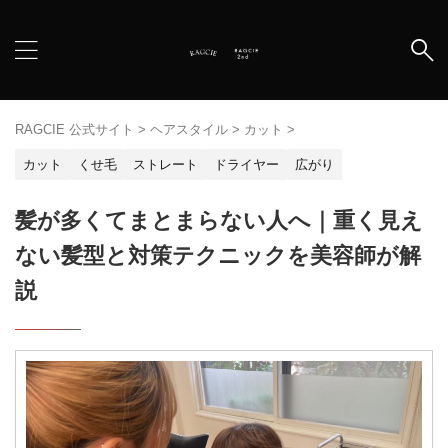
RAGCIE 公式サイト
>
ヘアスタイル
>
カット
>
カット
くせ毛
ストレート
ドライヤー
広がり
髪が多くてまとまらない人へ｜重く見え
ない髪型と対策テクニックを美容師が解
説