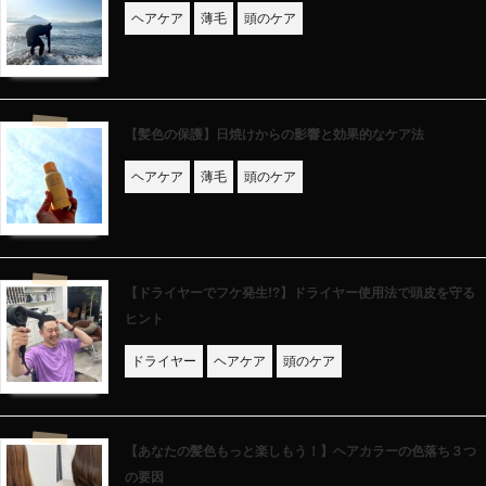
ヘアケア
薄毛
頭のケア
【髪色の保護】日焼けからの影響と効果的なケア法
ヘアケア
薄毛
頭のケア
【ドライヤーでフケ発生!?】ドライヤー使用法で頭皮を守る
ヒント
ドライヤー
ヘアケア
頭のケア
【あなたの髪色もっと楽しもう！】ヘアカラーの色落ち３つ
の要因