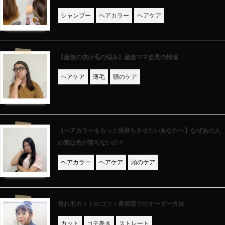
シャンプー
ヘアカラー
ヘアケア
【産後の抜け毛の悩み】産後ママ必見の情報
ヘアケア
薄毛
頭のケア
【ヘアカラーをもっと長持ちさせたいあなたへ】なぜあの人
の髪は色が落ちないの？
ヘアカラー
ヘアケア
頭のケア
後れ毛カットのコツ！美容院でのオーダー方法
カット
コテ巻き
ストレート