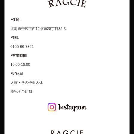
◾️住所
北海道帯広市西12条南28丁目35-3
◾️TEL
0155-66-7321
◾️営業時間
10:00-18:00
◾️定休日
火曜・その他個人休
※完全予約制